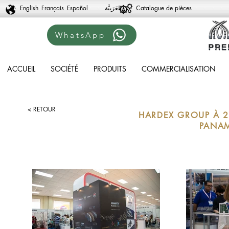
English
Français
Español
Catalogue de pièces
WhatsApp
ACCUEIL
SOCIÉTÉ
PRODUITS
COMMERCIALISATION
< RETOUR
HARDEX GROUP À 
PANAM