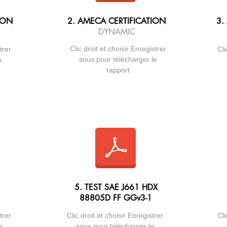
ION
2. AMECA CERTIFICATION
3.
DYNAMIC
Clic droit et choisir Enregistrer
trer
Cli
sous pour télécharger le
e
rapport
5. TEST SAE J661 HDX
88805D FF GGv3-1
trer
Clic droit et choisir Enregistrer
Cli
e
sous pour télécharger le