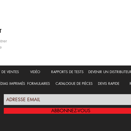
T
strer
e
T DE VENTES
VIDÉO
RAPPORTS DE TESTS
DEVENIR UN DISTRIBUTEU
DIAS IMPRIMÉS
FORMULAIRES
CATALOGUE DE PIÈCES
DEVIS RAPIDE
ABBONNEZ-VOUS