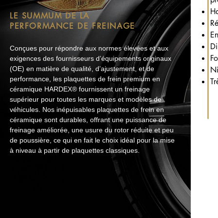
Ha
LE SUMMUM DE LA
Ré
PERFORMANCE DE FREINAGE
En
Di
Conçues pour répondre aux normes élevées et aux
Fo
exigences des fournisseurs d’équipements originaux
(OE) en matière de qualité, d’ajustement, et de
Ni
performance, les plaquettes de frein premium en
Tr
céramique HARDEX® fournissent un freinage
supérieur pour toutes les marques et modèles de
véhicules. Nos inépuisables plaquettes de frein en
céramique sont durables, offrant une puissance de
freinage améliorée, une usure du rotor réduite et peu
de poussière, ce qui en fait le choix idéal pour la mise
à niveau à partir de plaquettes classiques.